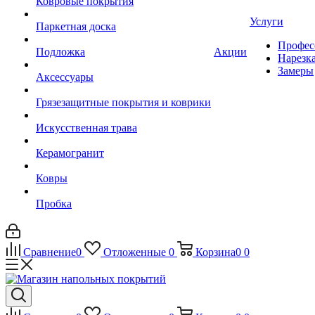
Ковровые покрытия
Услуги
Паркетная доска
Профес
Подложка
Акции
Нарезк
Замеры
Аксессуары
Грязезащитные покрытия и коврики
Искусственная трава
Керамогранит
Ковры
Пробка
Сравнение
0
Отложенные
0
Корзина
0
0