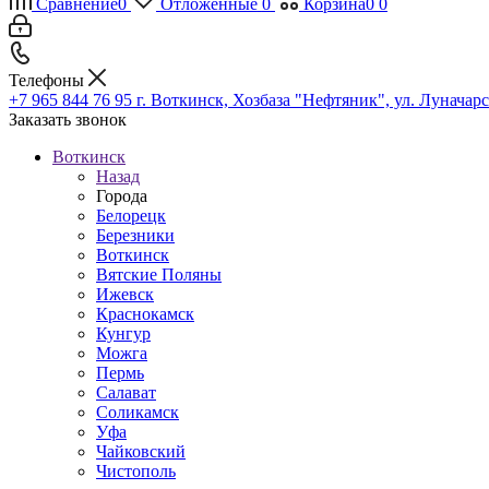
Сравнение
0
Отложенные
0
Корзина
0
0
Телефоны
+7 965 844 76 95
г. Воткинск, Хозбаза "Нефтяник", ул. Луначарс
Заказать звонок
Воткинск
Назад
Города
Белорецк
Березники
Воткинск
Вятские Поляны
Ижевск
Краснокамск
Кунгур
Можга
Пермь
Салават
Соликамск
Уфа
Чайковский
Чистополь