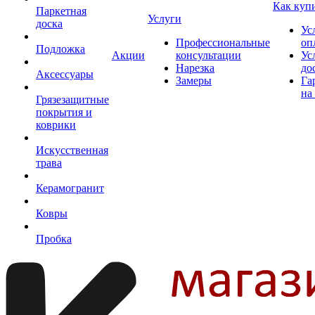
Как куп
Паркетная
Услуги
доска
Ус
Профессиональные
оп
Подложка
Акции
консультации
Ус
Нарезка
до
Аксессуары
Замеры
Га
на
Грязезащитные
покрытия и
коврики
Искусственная
трава
Керамогранит
Ковры
Пробка