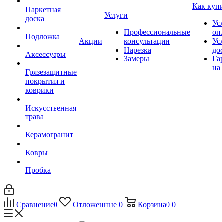
Как куп
Паркетная
Услуги
доска
Ус
Профессиональные
оп
Подложка
Акции
консультации
Ус
Нарезка
до
Аксессуары
Замеры
Га
на
Грязезащитные
покрытия и
коврики
Искусственная
трава
Керамогранит
Ковры
Пробка
Сравнение
0
Отложенные
0
Корзина
0
0