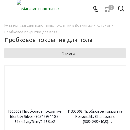
0
Купипол- магазин напольных покрытий в Воткинску
-
Каталог
-
Пробковое покрытие для пола
Пробковое покрытие для пола
Фильтр
I803002 Пробковое покрытие
P805002 Пробковое покрытие
Identity Silver (905*295*10,5)
Personality Champagne
31кл,1уп,/8шт/2,136 м2
(905*295*10,5)
31кл,1уп,/8шт/2,136 м2