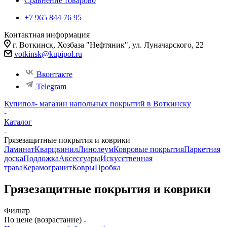
Сравнение товаров
0
+7 965 844 76 95
Контактная информация
г. Воткинск, Хозбаза "Нефтяник", ул. Луначарского, 22
votkinsk@kupipol.ru
Вконтакте
Telegram
Купипол- магазин напольных покрытий в Воткинску
-
Каталог
-
Грязезащитные покрытия и коврики
Ламинат
Кварцвинил
Линолеум
Ковровые покрытия
Паркетная
доска
Подложка
Аксессуары
Искусственная
трава
Керамогранит
Ковры
Пробка
Грязезащитные покрытия и коврики
Фильтр
По цене (возрастание)