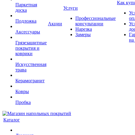
Как куп
Паркетная
Услуги
доска
Ус
Профессиональные
оп
Подложка
Акции
консультации
Ус
Нарезка
до
Аксессуары
Замеры
Га
на
Грязезащитные
покрытия и
коврики
Искусственная
трава
Керамогранит
Ковры
Пробка
Каталог