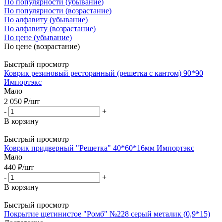
По популярности (убывание)
По популярности (возрастание)
По алфавиту (убывание)
По алфавиту (возрастание)
По цене (убывание)
По цене (возрастание)
Быстрый просмотр
Коврик резиновый ресторанный (решетка с кантом) 90*90
Импортэкс
Мало
2 050
₽
/шт
-
+
В корзину
Быстрый просмотр
Коврик придверный "Решетка" 40*60*16мм Импортэкс
Мало
440
₽
/шт
-
+
В корзину
Быстрый просмотр
Покрытие щетинистое "Ромб" №228 серый металик (0,9*15)