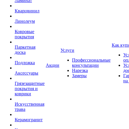
Ламинат
Кварцвинил
Линолеум
Ковровые
покрытия
Как куп
Паркетная
Услуги
доска
Ус
Профессиональные
оп
Подложка
Акции
консультации
Ус
Нарезка
до
Аксессуары
Замеры
Га
на
Грязезащитные
покрытия и
коврики
Искусственная
трава
Керамогранит