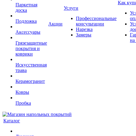
Как куп
Паркетная
Услуги
доска
Ус
Профессиональные
оп
Подложка
Акции
консультации
Ус
Нарезка
до
Аксессуары
Замеры
Га
на
Грязезащитные
покрытия и
коврики
Искусственная
трава
Керамогранит
Ковры
Пробка
Каталог