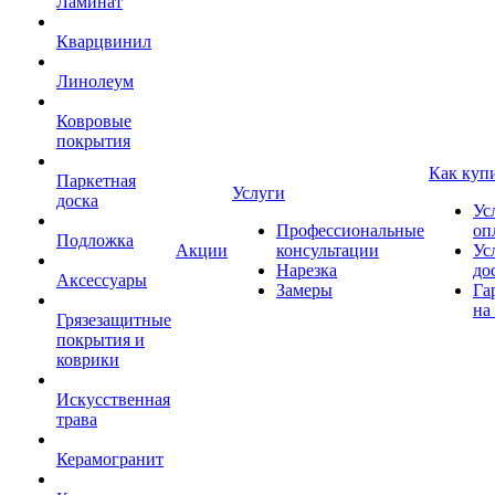
Ламинат
Кварцвинил
Линолеум
Ковровые
покрытия
Как куп
Паркетная
Услуги
доска
Ус
Профессиональные
оп
Подложка
Акции
консультации
Ус
Нарезка
до
Аксессуары
Замеры
Га
на
Грязезащитные
покрытия и
коврики
Искусственная
трава
Керамогранит