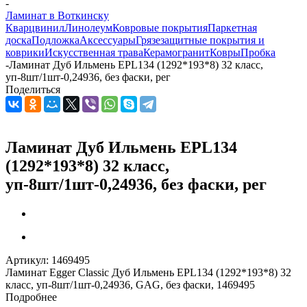
-
Ламинат в Воткинску
Кварцвинил
Линолеум
Ковровые покрытия
Паркетная
доска
Подложка
Аксессуары
Грязезащитные покрытия и
коврики
Искусственная трава
Керамогранит
Ковры
Пробка
-
Ламинат Дуб Ильмень EPL134 (1292*193*8) 32 класс,
уп-8шт/1шт-0,24936, без фаски, рег
Поделиться
Ламинат Дуб Ильмень EPL134
(1292*193*8) 32 класс,
уп-8шт/1шт-0,24936, без фаски, рег
Артикул:
1469495
Ламинат Egger Classic Дуб Ильмень EPL134 (1292*193*8) 32
класс, уп-8шт/1шт-0,24936, GAG, без фаски, 1469495
Подробнее