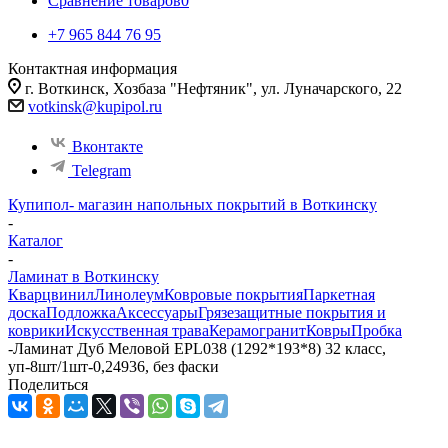
Сравнение товаров
0
+7 965 844 76 95
Контактная информация
г. Воткинск, Хозбаза "Нефтяник", ул. Луначарского, 22
votkinsk@kupipol.ru
Вконтакте
Telegram
Купипол- магазин напольных покрытий в Воткинску
-
Каталог
-
Ламинат в Воткинску
Кварцвинил
Линолеум
Ковровые покрытия
Паркетная
доска
Подложка
Аксессуары
Грязезащитные покрытия и
коврики
Искусственная трава
Керамогранит
Ковры
Пробка
-
Ламинат Дуб Меловой EPL038 (1292*193*8) 32 класс,
уп-8шт/1шт-0,24936, без фаски
Поделиться