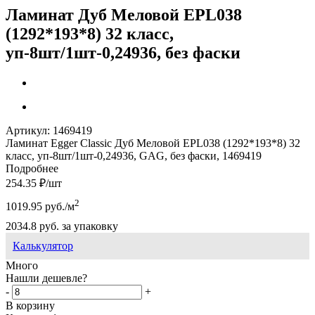
Ламинат Дуб Меловой EPL038
(1292*193*8) 32 класс,
уп-8шт/1шт-0,24936, без фаски
Артикул:
1469419
Ламинат Egger Classic Дуб Меловой EPL038 (1292*193*8) 32
класс, уп-8шт/1шт-0,24936, GAG, без фаски, 1469419
Подробнее
254.35
₽
/шт
2
1019.95
руб.
/м
2034.8
руб.
за упаковку
Калькулятор
Много
Нашли дешевле?
-
+
В корзину