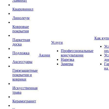
Ламинат
Кварцвинил
Линолеум
Ковровые
покрытия
Как куп
Паркетная
Услуги
доска
Ус
Профессиональные
оп
Подложка
Акции
консультации
Ус
Нарезка
до
Аксессуары
Замеры
Га
на
Грязезащитные
покрытия и
коврики
Искусственная
трава
Керамогранит