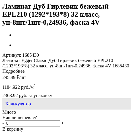
Ламинат Дуб Гирлевик бежевый
EPL210 (1292*193*8) 32 класс,
уп-8шт/1шт-0,24936, фаска 4V
Артикул:
1685430
Ламинат Egger Classic Дуб Гирлевик бежевый EPL210
(1292*193*8) 32 класс, уп-8шт/1шт-0,24936, фаска 4V 1685430
Подробнее
295.49
₽
/шт
2
1184.922
руб.
/м
2363.92
руб.
за упаковку
Калькулятор
Много
Нашли дешевле?
-
+
В корзину