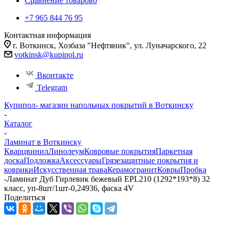
Сравнение товаров
0
+7 965 844 76 95
Контактная информация
г. Воткинск, Хозбаза "Нефтяник", ул. Луначарского, 22
votkinsk@kupipol.ru
Вконтакте
Telegram
Купипол- магазин напольных покрытий в Воткинску
-
Каталог
-
Ламинат в Воткинску
Кварцвинил
Линолеум
Ковровые покрытия
Паркетная
доска
Подложка
Аксессуары
Грязезащитные покрытия и
коврики
Искусственная трава
Керамогранит
Ковры
Пробка
-
Ламинат Дуб Гирлевик бежевый EPL210 (1292*193*8) 32
класс, уп-8шт/1шт-0,24936, фаска 4V
Поделиться