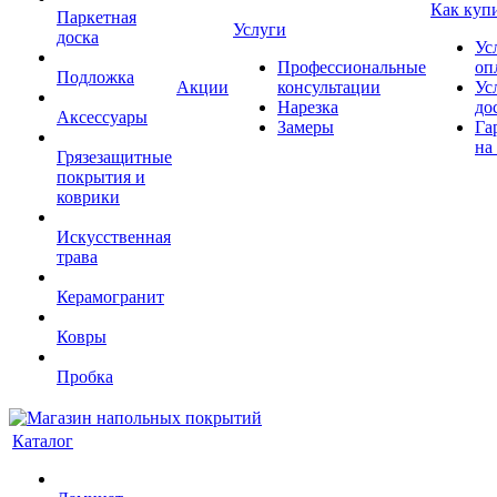
Как куп
Паркетная
Услуги
доска
Ус
Профессиональные
оп
Подложка
Акции
консультации
Ус
Нарезка
до
Аксессуары
Замеры
Га
на
Грязезащитные
покрытия и
коврики
Искусственная
трава
Керамогранит
Ковры
Пробка
Каталог