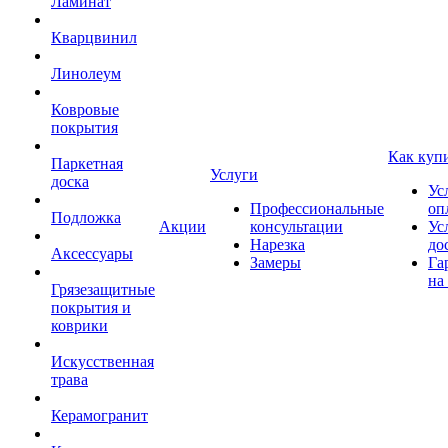
Ламинат
Кварцвинил
Линолеум
Ковровые
покрытия
Как куп
Паркетная
Услуги
доска
Ус
Профессиональные
оп
Подложка
Акции
консультации
Ус
Нарезка
до
Аксессуары
Замеры
Га
на
Грязезащитные
покрытия и
коврики
Искусственная
трава
Керамогранит